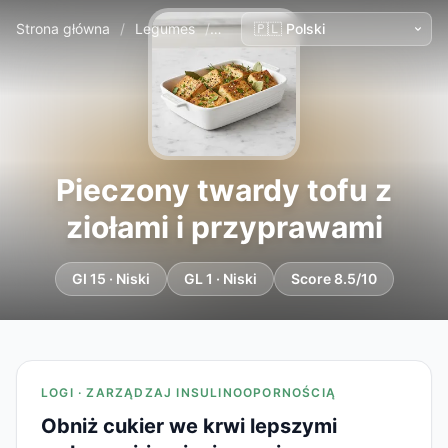
Strona główna
/
Legumes
/
Pieczony twardy tofu z ziołami i 
Pieczony twardy tofu z
ziołami i przyprawami
GI 15 · Niski
GL 1 · Niski
Score 8.5/10
LOGI · ZARZĄDZAJ INSULINOOPORNOŚCIĄ
Obniż cukier we krwi lepszymi