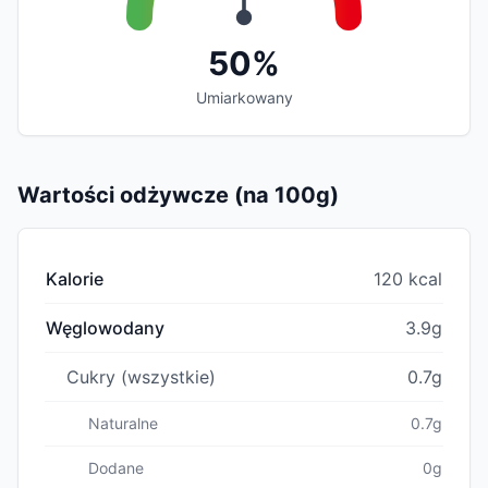
50%
Umiarkowany
Wartości odżywcze (na 100g)
Kalorie
120 kcal
Węglowodany
3.9g
Cukry (wszystkie)
0.7g
Naturalne
0.7g
Dodane
0g