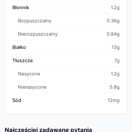
Błonnik
1.2g
Rozpuszczalny
0.36g
Nierozpuszczalny
0.84g
Białko
13g
Tłuszcze
7g
Nasycone
1.2g
Nienasycone
5.8g
Sód
12mg
Najczęściej zadawane pytania