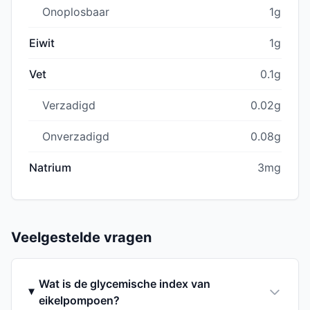
Onoplosbaar
1g
Eiwit
1g
Vet
0.1g
Verzadigd
0.02g
Onverzadigd
0.08g
Natrium
3mg
Veelgestelde vragen
Wat is de glycemische index van
eikelpompoen?