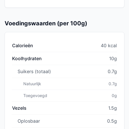
Voedingswaarden (per 100g)
Calorieën
40 kcal
Koolhydraten
10g
Suikers (totaal)
0.7g
Natuurlijk
0.7g
Toegevoegd
0g
Vezels
1.5g
Oplosbaar
0.5g