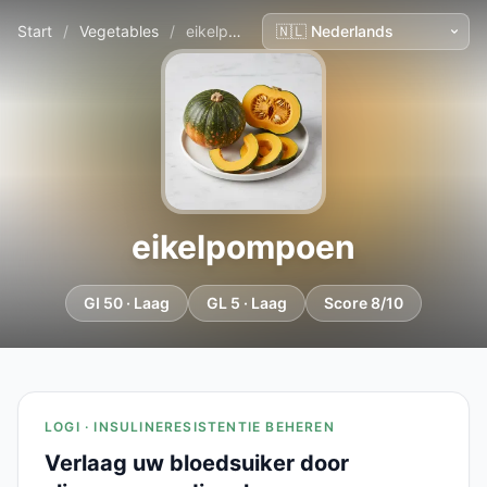
Start
/
Vegetables
/
eikelpompoen
eikelpompoen
GI 50 · Laag
GL 5 · Laag
Score 8/10
LOGI · INSULINERESISTENTIE BEHEREN
Verlaag uw bloedsuiker door