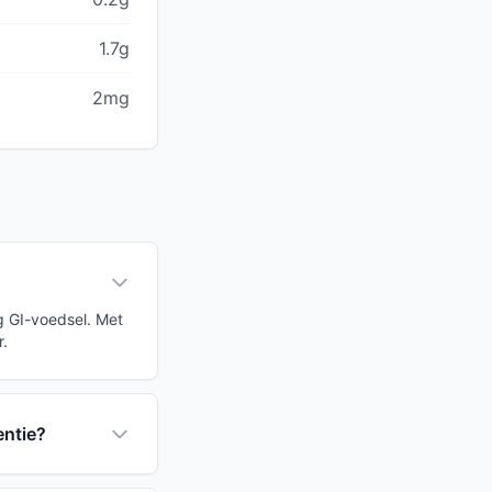
1.7g
2mg
g GI-voedsel. Met
r.
entie?