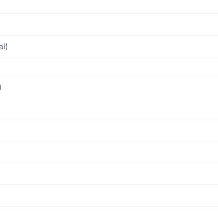
al)
d