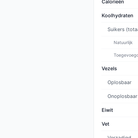
Calorieën
Koolhydraten
Suikers (tota
Natuurlijk
Toegevoeg
Vezels
Oplosbaar
Onoplosbaar
Eiwit
Vet
Verzadigd