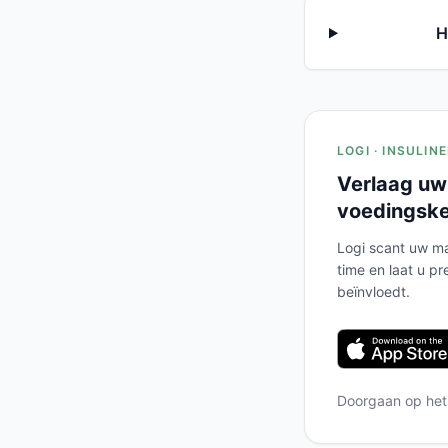
H
LOGI · INSULIN
Verlaag uw
voedingsk
Logi scant uw ma
time en laat u pr
beïnvloedt.
Doorgaan op he