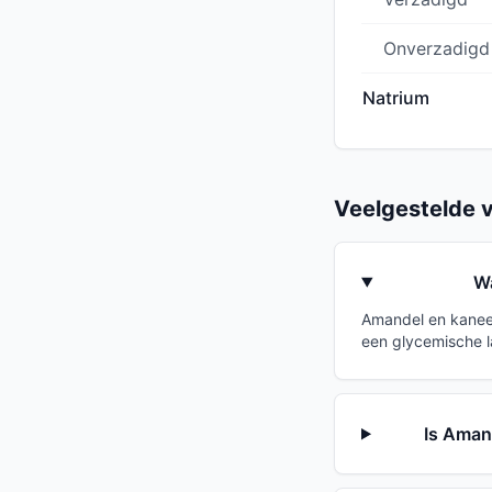
Onverzadigd
Natrium
Veelgestelde 
Wa
Amandel en kaneel
een glycemische l
Is Aman