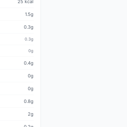
25 kcal
1.5g
0.3g
0.3g
0g
0.4g
0g
0g
0.8g
2g
0.2g