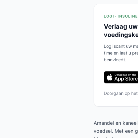
LOGI · INSULIN
Verlaag uw
voedingsk
Logi scant uw ma
time en laat u pr
beïnvloedt.
Doorgaan op he
Amandel en kaneel 
voedsel. Met een g