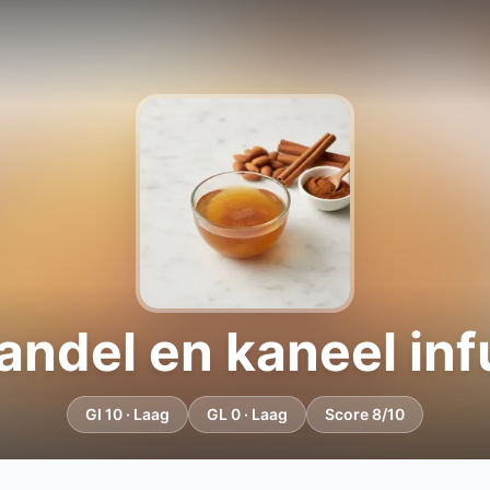
ndel en kaneel inf
GI 10 · Laag
GL 0 · Laag
Score 8/10