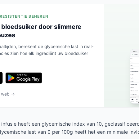
ERESISTENTIE BEHEREN
 bloedsuiker door slimmere
euzes
altijden, berekent de glycemische last in real-
ecies zien hoe elk ingrediënt uw bloedsuiker
t web →
infusie heeft een glycemische index van 10, geclassificeerd
lycemische last van 0 per 100g heeft het een minimale inv