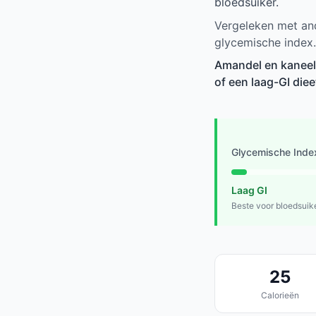
bloedsuiker.
Vergeleken met and
glycemische index.
Amandel en kaneel 
of een laag-GI die
Glycemische Inde
Laag GI
Beste voor bloedsuik
25
Calorieën