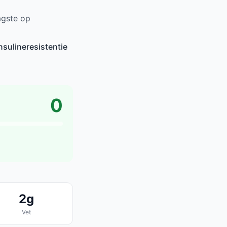
agste op
nsulineresistentie
0
2g
Vet