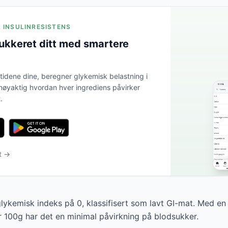
R INSULINRESISTENS
ukkeret ditt med smartere
tidene dine, beregner glykemisk belastning i
 nøyaktig hvordan hver ingrediens påvirker
.
et →
glykemisk indeks på 0, klassifisert som lavt GI-mat. Med e
r 100g har det en minimal påvirkning på blodsukker.