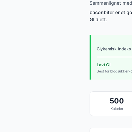
Sammenlignet med a
baconbiter er et go
GI diett.
Glykemisk Indeks
Lavt GI
Best for blodsukkerko
500
Kalorier