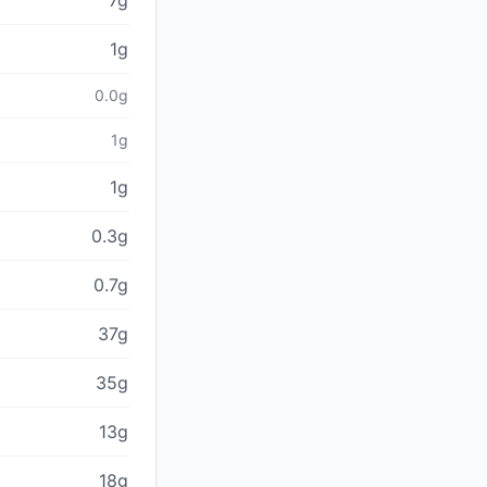
7g
1g
0.0g
1g
1g
0.3g
0.7g
37g
35g
13g
18g