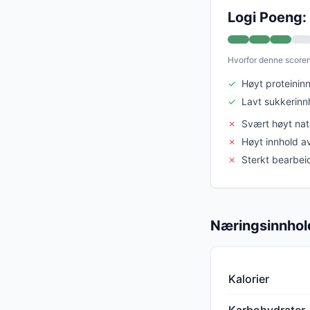
Logi Poeng:
Hvorfor denne score
✓
Høyt proteinin
✓
Lavt sukkerinn
✗
Svært høyt nat
✗
Høyt innhold av
✗
Sterkt bearbei
Næringsinnhol
Kalorier