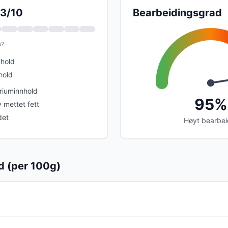
 3/10
Bearbeidingsgrad
n?
nhold
hold
riuminnhold
95%
 mettet fett
det
Høyt bearbei
d (per 100g)