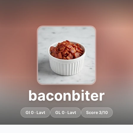
baconbiter
GI 0 · Lavt
GL 0 · Lavt
Score 3/10