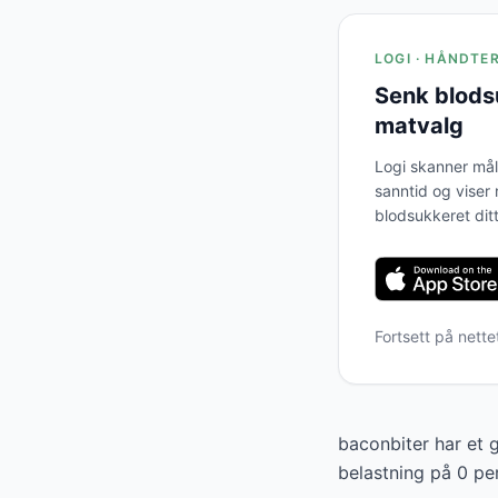
LOGI · HÅNDTE
Senk blods
matvalg
Logi skanner mål
sanntid og viser
blodsukkeret ditt
Fortsett på nett
baconbiter har et 
belastning på 0 pe