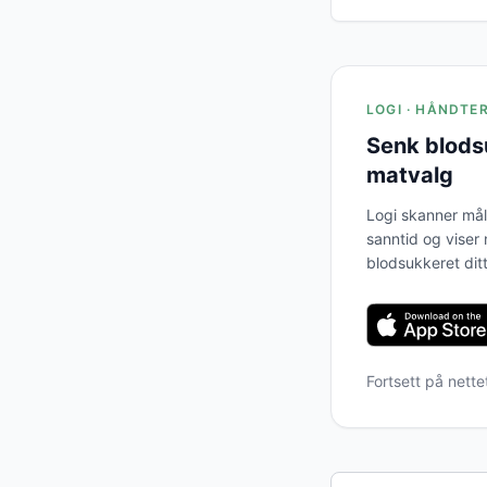
LOGI · HÅNDTE
Senk blods
matvalg
Logi skanner mål
sanntid og viser
blodsukkeret ditt
Fortsett på nett