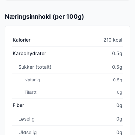
Næringsinnhold (per 100g)
Kalorier
210 kcal
Karbohydrater
0.5g
Sukker (totalt)
0.5g
Naturlig
0.5g
Tilsatt
0g
Fiber
0g
Løselig
0g
Uløselig
0g