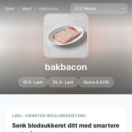
Hjem
/
Meat
/
bakbacon
bakbacon
GI 0 · Lavt
GL 0 · Lavt
Score 5.5/10
LOGI · HÅNDTER INSULINRESISTENS
Senk blodsukkeret ditt med smartere