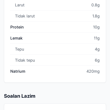
Larut
0.8g
Tidak larut
1.8g
Protein
10g
Lemak
11g
Tepu
4g
Tidak tepu
6g
Natrium
420mg
Soalan Lazim