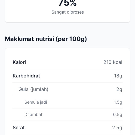
75%
Sangat diproses
Maklumat nutrisi (per 100g)
Kalori
210 kcal
Karbohidrat
18g
Gula (jumlah)
2g
Semula jadi
1.5g
Ditambah
0.5g
Serat
2.5g