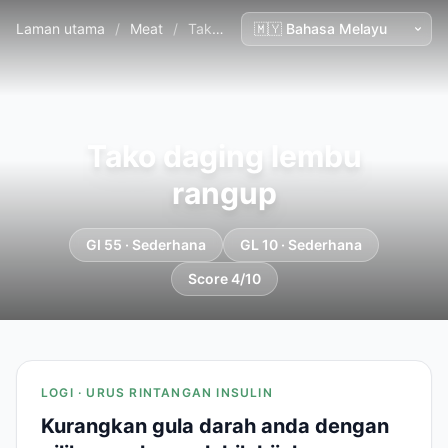
Laman utama
/
Meat
/
Tako daging lembu rangup
Tako daging lembu
rangup
GI 55 · Sederhana
GL 10 · Sederhana
Score 4/10
LOGI · URUS RINTANGAN INSULIN
Kurangkan gula darah anda dengan