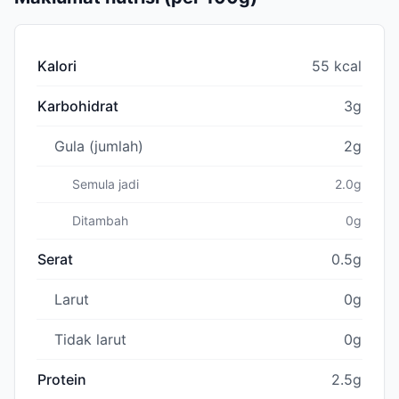
Kalori
55 kcal
Karbohidrat
3g
Gula (jumlah)
2g
Semula jadi
2.0g
Ditambah
0g
Serat
0.5g
Larut
0g
Tidak larut
0g
Protein
2.5g