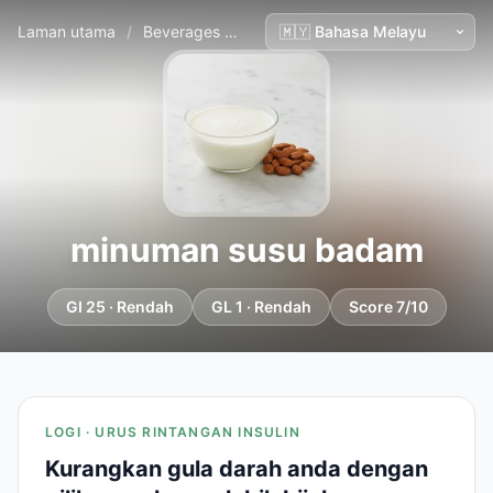
Laman utama
/
Beverages
/
minuman susu badam
minuman susu badam
GI 25 · Rendah
GL 1 · Rendah
Score 7/10
LOGI · URUS RINTANGAN INSULIN
Kurangkan gula darah anda dengan