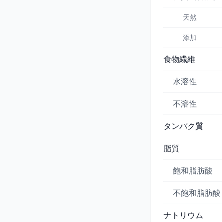
天然
添加
食物繊維
水溶性
不溶性
タンパク質
脂質
飽和脂肪酸
不飽和脂肪酸
ナトリウム