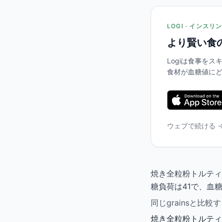
LOGI · インス
より賢い食
Logiは食事を
食材が血糖値に
ウェブで続ける 
焼き全粒粉トルティ
糖負荷は41で、血
同じgrainsと
焼き全粒粉トルティ