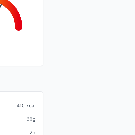
410 kcal
68g
2g