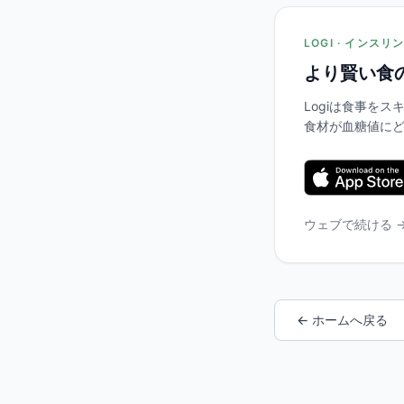
LOGI · インス
より賢い食
Logiは食事を
食材が血糖値に
ウェブで続ける 
← ホームへ戻る