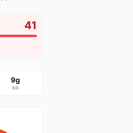
41
9g
脂質