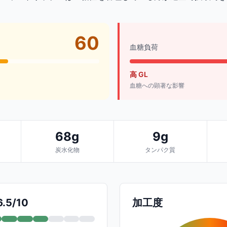
60
血糖負荷
高 GL
血糖への顕著な影響
68g
9g
炭水化物
タンパク質
.5/10
加工度