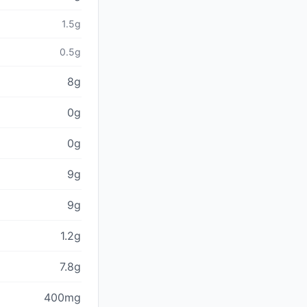
1.5g
0.5g
8g
0g
0g
9g
9g
1.2g
7.8g
400mg