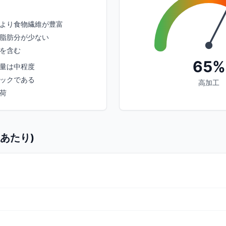
より食物繊維が豊富
脂肪分が少ない
を含む
65%
量は中程度
ックである
高加工
荷
gあたり)