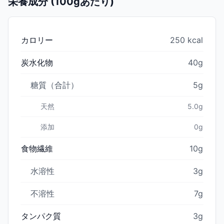
栄養成分 (100gあたり)
カロリー
250 kcal
炭水化物
40g
糖質（合計）
5g
天然
5.0g
添加
0g
食物繊維
10g
水溶性
3g
不溶性
7g
タンパク質
3g