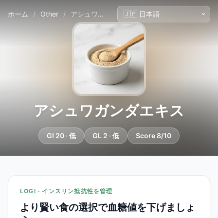
ホーム
/
Other
/
アシュワガンダエキス
アシュワガンダエキス
GI 20 · 低
GL 2 · 低
Score 8/10
LOGI · インスリン抵抗性を管理
より賢い食の選択で血糖値を下げましょ