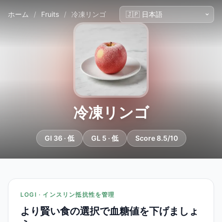
ホーム
/
Fruits
/
冷凍リンゴ
冷凍リンゴ
GI 36 · 低
GL 5 · 低
Score 8.5/10
LOGI · インスリン抵抗性を管理
より賢い食の選択で血糖値を下げましょ