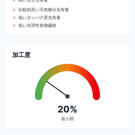
✗
比較的高い天然糖分含有量
✗
低いタンパク質含有量
✗
低い水溶性食物繊維
加工度
20%
最小限