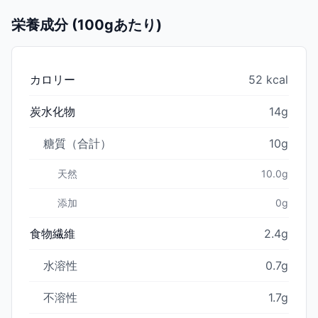
栄養成分 (100gあたり)
カロリー
52 kcal
炭水化物
14g
糖質（合計）
10g
天然
10.0g
添加
0g
食物繊維
2.4g
水溶性
0.7g
不溶性
1.7g