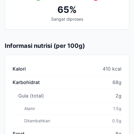
65%
Sangat diproses
Informasi nutrisi (per 100g)
Kalori
410 kcal
Karbohidrat
68g
Gula (total)
2g
Alami
1.5g
Ditambahkan
0.5g
Serat
8g