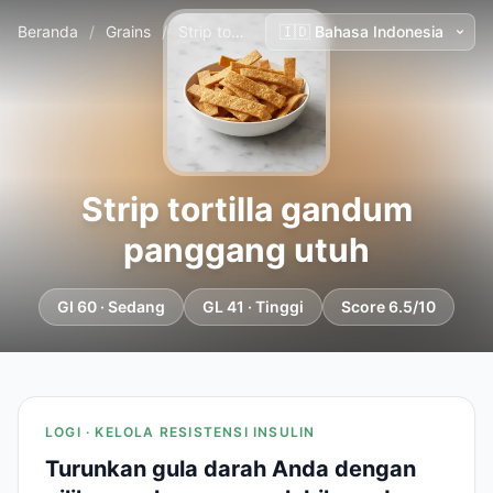
Beranda
/
Grains
/
Strip tortilla gandum panggang utuh
Strip tortilla gandum
panggang utuh
GI 60 · Sedang
GL 41 · Tinggi
Score 6.5/10
LOGI · KELOLA RESISTENSI INSULIN
Turunkan gula darah Anda dengan