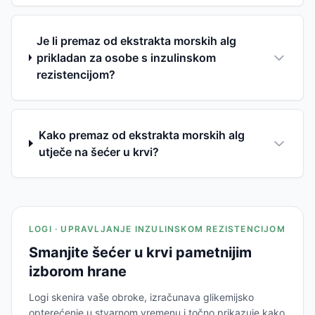
Je li premaz od ekstrakta morskih alg
prikladan za osobe s inzulinskom
rezistencijom?
Kako premaz od ekstrakta morskih alg
utječe na šećer u krvi?
LOGI · UPRAVLJANJE INZULINSKOM REZISTENCIJOM
Smanjite šećer u krvi pametnijim
izborom hrane
Logi skenira vaše obroke, izračunava glikemijsko
opterećenje u stvarnom vremenu i točno prikazuje kako