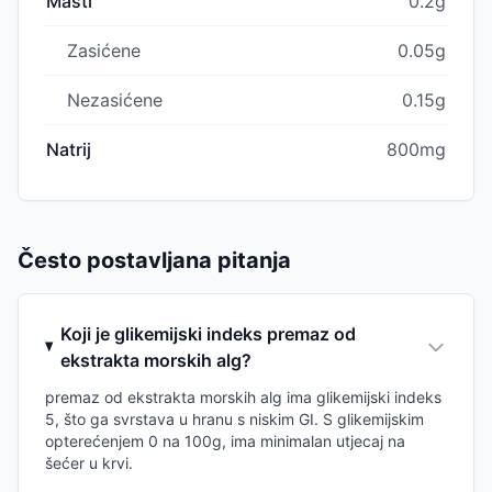
Masti
0.2g
Zasićene
0.05g
Nezasićene
0.15g
Natrij
800mg
Često postavljana pitanja
Koji je glikemijski indeks premaz od
ekstrakta morskih alg?
premaz od ekstrakta morskih alg ima glikemijski indeks
5, što ga svrstava u hranu s niskim GI. S glikemijskim
opterećenjem 0 na 100g, ima minimalan utjecaj na
šećer u krvi.