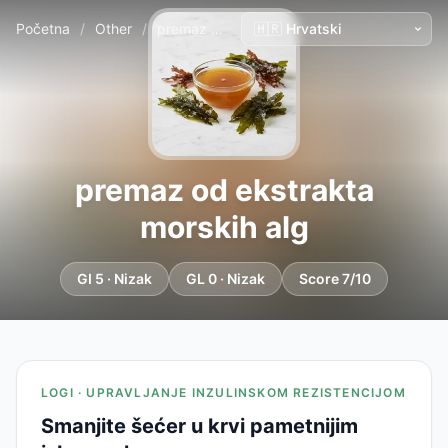
Početna
/
Other
/
premaz od ekstrakta morskih alg
premaz od ekstrakta
morskih alg
GI 5 · Nizak
GL 0 · Nizak
Score 7/10
LOGI · UPRAVLJANJE INZULINSKOM REZISTENCIJOM
Smanjite šećer u krvi pametnijim