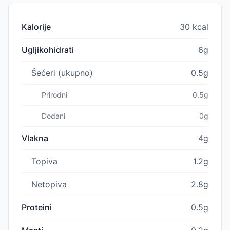
Kalorije
30 kcal
Ugljikohidrati
6g
Šećeri (ukupno)
0.5g
Prirodni
0.5g
Dodani
0g
Vlakna
4g
Topiva
1.2g
Netopiva
2.8g
Proteini
0.5g