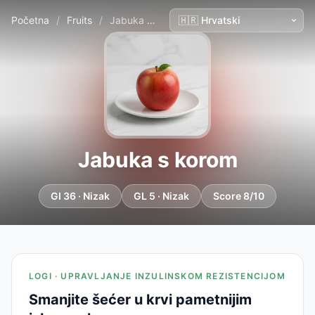
Početna
/
Fruits
/
Jabuka s korom
Jabuka s korom
GI 36 · Nizak
GL 5 · Nizak
Score 8/10
LOGI · UPRAVLJANJE INZULINSKOM REZISTENCIJOM
Smanjite šećer u krvi pametnijim