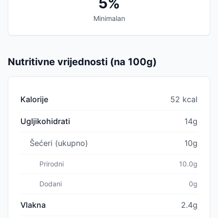
5%
Minimalan
Nutritivne vrijednosti (na 100g)
Kalorije
52 kcal
Ugljikohidrati
14g
Šećeri (ukupno)
10g
Prirodni
10.0g
Dodani
0g
Vlakna
2.4g