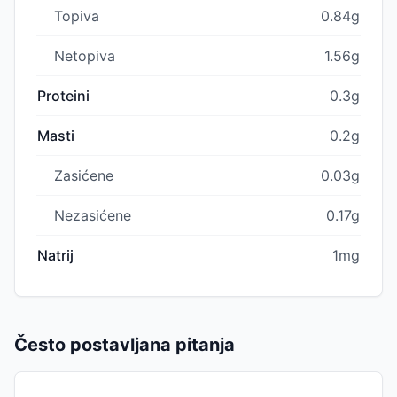
Topiva
0.84g
Netopiva
1.56g
Proteini
0.3g
Masti
0.2g
Zasićene
0.03g
Nezasićene
0.17g
Natrij
1mg
Često postavljana pitanja