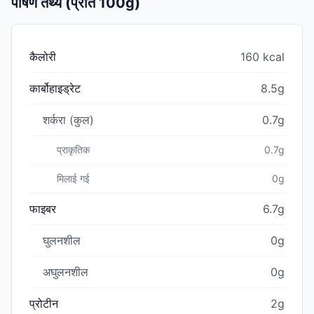
पोषण तथ्य (प्रति 100g)
कैलोरी
160 kcal
कार्बोहाइड्रेट
8.5g
शर्करा (कुल)
0.7g
प्राकृतिक
0.7g
मिलाई गई
0g
फाइबर
6.7g
घुलनशील
0g
अघुलनशील
0g
प्रोटीन
2g