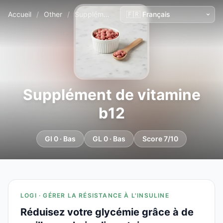
Accueil
/
Other
/
Supplément de vitamine b12
Supplément de vitamine
b12
GI 0 · Bas
GL 0 · Bas
Score 7/10
LOGI · GÉRER LA RÉSISTANCE À L'INSULINE
Réduisez votre glycémie grâce à de