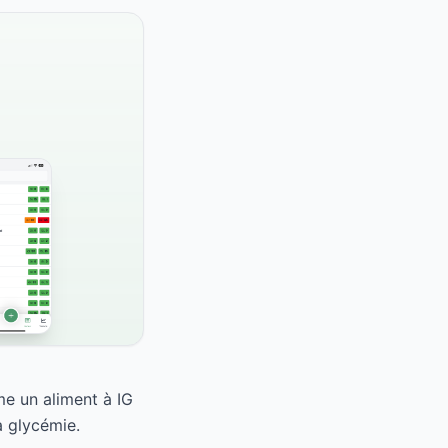
e un aliment à IG
a glycémie.