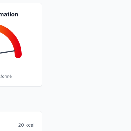
mation
sformé
20 kcal