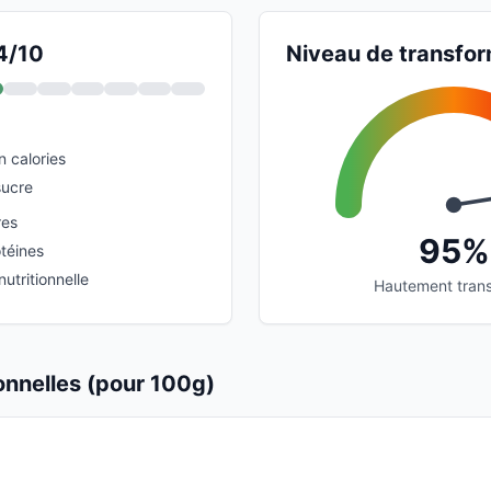
 4/10
Niveau de transfor
n calories
sucre
res
95%
téines
utritionnelle
Hautement tran
ionnelles (pour 100g)