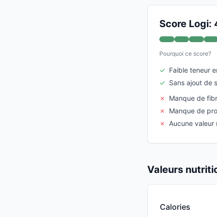
Score Logi:
Pourquoi ce score?
✓
Faible teneur e
✓
Sans ajout de 
✗
Manque de fib
✗
Manque de pro
✗
Aucune valeur n
Valeurs nutrit
Calories