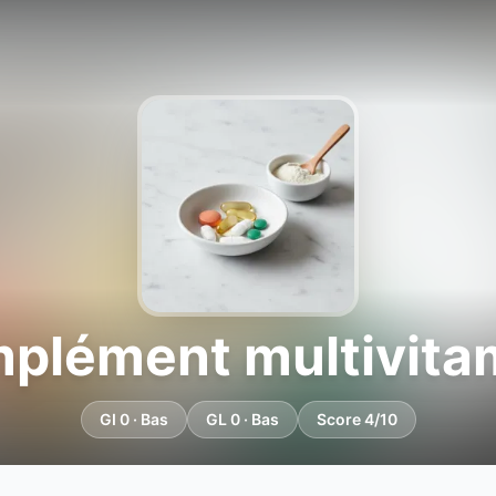
plément multivita
GI 0 · Bas
GL 0 · Bas
Score 4/10