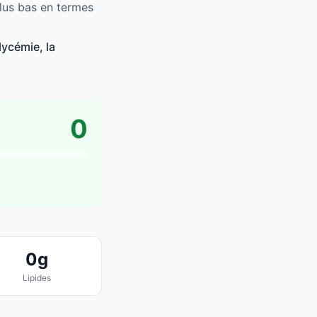
lus bas en termes
ycémie, la
0
0g
Lipides