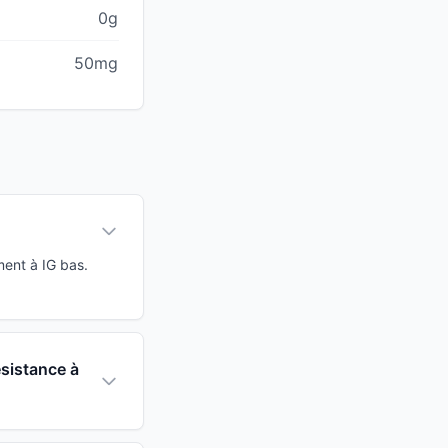
0g
50mg
ment à IG bas.
ésistance à