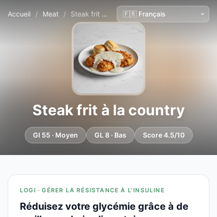
Accueil
/
Meat
/
Steak frit à la country
Steak frit à la country
GI 55 · Moyen
GL 8 · Bas
Score 4.5/10
LOGI · GÉRER LA RÉSISTANCE À L'INSULINE
Réduisez votre glycémie grâce à de