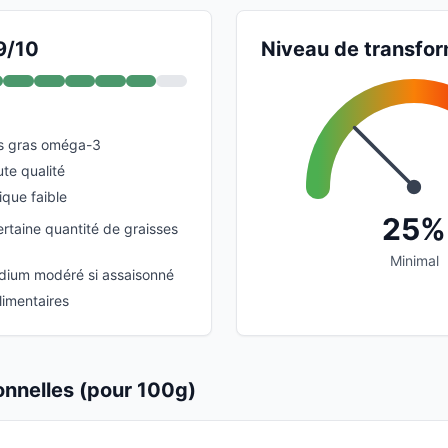
9/10
Niveau de transfor
es gras oméga-3
te qualité
que faible
25%
rtaine quantité de graisses
Minimal
odium modéré si assaisonné
limentaires
ionnelles (pour 100g)