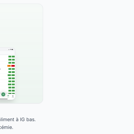
liment à IG bas.
cémie.