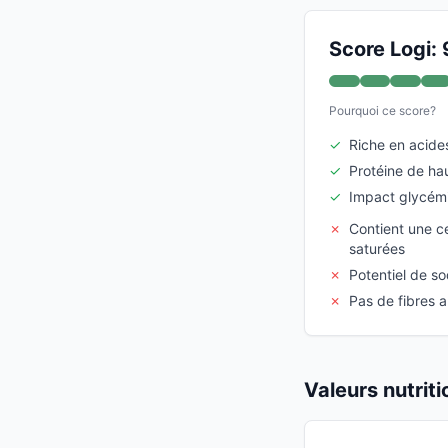
Score Logi: 
Pourquoi ce score?
✓
Riche en acid
✓
Protéine de hau
✓
Impact glycémi
✗
Contient une ce
saturées
✗
Potentiel de s
✗
Pas de fibres a
Valeurs nutrit