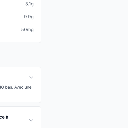
3.1g
9.9g
50mg
 IG bas. Avec une
ce à