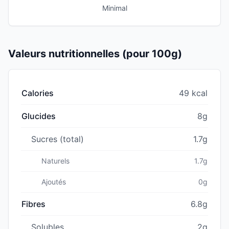
Minimal
Valeurs nutritionnelles (pour 100g)
Calories
49 kcal
Glucides
8g
Sucres (total)
1.7g
Naturels
1.7g
Ajoutés
0g
Fibres
6.8g
Solubles
2g