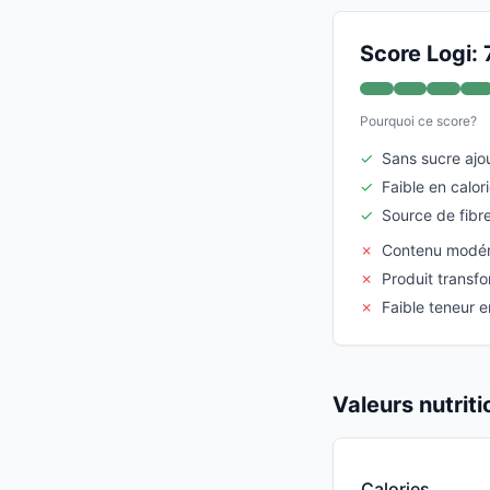
Score Logi: 
Pourquoi ce score?
✓
Sans sucre ajo
✓
Faible en calor
✓
Source de fibr
✗
Contenu modér
✗
Produit transf
✗
Faible teneur e
Valeurs nutrit
Calories