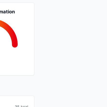
mation
35 kcal