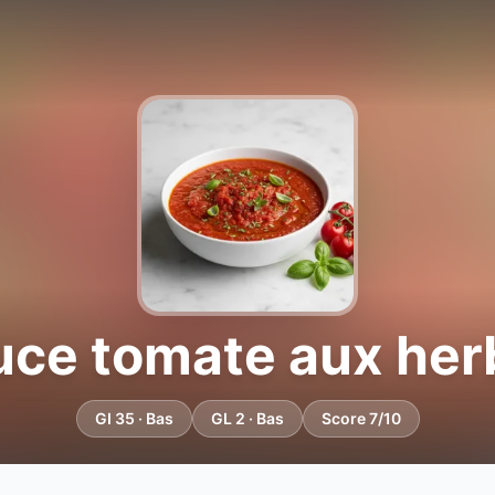
uce tomate aux her
GI 35 · Bas
GL 2 · Bas
Score 7/10