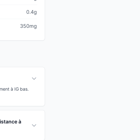
0.4g
350mg
ment à IG bas.
istance à