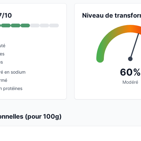
7/10
Niveau de transfor
uté
ies
es
60%
é en sodium
ormé
Modéré
n protéines
ionnelles (pour 100g)