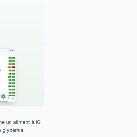
e un aliment à IG
a glycémie.