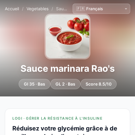
Accueil
/
Vegetables
/
Sauce marinara Rao's
Sauce marinara Rao's
GI 35 · Bas
GL 2 · Bas
Score 8.5/10
LOGI · GÉRER LA RÉSISTANCE À L'INSULINE
Réduisez votre glycémie grâce à de