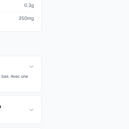
0.3g
350mg
G bas. Avec une
à