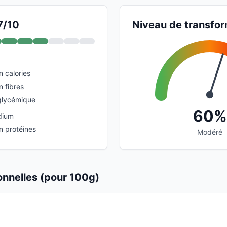
7/10
Niveau de transfor
n calories
n fibres
glycémique
60%
dium
n protéines
Modéré
ionnelles (pour 100g)