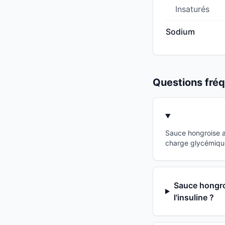
Insaturés
Sodium
Questions fr
Sauce hongroise a
charge glycémique
Sauce hongroi
l'insuline ?