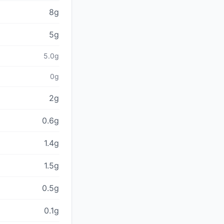
8g
5g
5.0g
0g
2g
0.6g
1.4g
1.5g
0.5g
0.1g