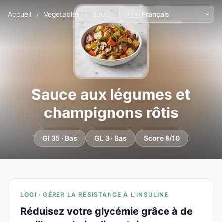
Accueil
/
Vegetables
/
Sauce aux légumes et champignons rôtis
Sauce aux légumes et
champignons rôtis
GI 35 · Bas
GL 3 · Bas
Score 8/10
LOGI · GÉRER LA RÉSISTANCE À L'INSULINE
Réduisez votre glycémie grâce à de