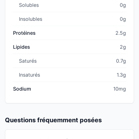
Solubles
0g
Insolubles
0g
Protéines
2.5g
Lipides
2g
Saturés
0.7g
Insaturés
1.3g
Sodium
10mg
Questions fréquemment posées