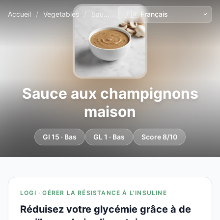
Accueil
/
Vegetables
/
Sauce aux champignons maison
Sauce aux champignons
maison
GI 15 · Bas
GL 1 · Bas
Score 8/10
LOGI · GÉRER LA RÉSISTANCE À L'INSULINE
Réduisez votre glycémie grâce à de