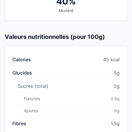
40%
Modéré
Valeurs nutritionnelles (pour 100g)
Calories
45 kcal
Glucides
5g
Sucres (total)
2g
Naturels
2.0g
Ajoutés
0g
Fibres
1.5g