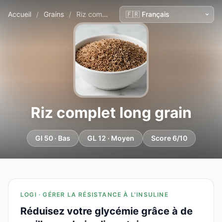
Accueil
/
Grains
/
Riz complet long grain
Riz complet long grain
GI 50 · Bas
GL 12 · Moyen
Score 6/10
LOGI · GÉRER LA RÉSISTANCE À L'INSULINE
Réduisez votre glycémie grâce à de