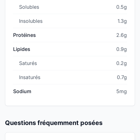
Solubles
0.5g
Insolubles
1.3g
Protéines
2.6g
Lipides
0.9g
Saturés
0.2g
Insaturés
0.7g
Sodium
5mg
Questions fréquemment posées