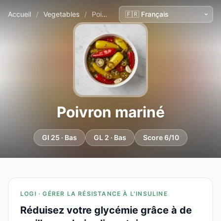
Accueil
/
Vegetables
/
Poivron mariné
Poivron mariné
GI 25 · Bas
GL 2 · Bas
Score 6/10
LOGI · GÉRER LA RÉSISTANCE À L'INSULINE
Réduisez votre glycémie grâce à de