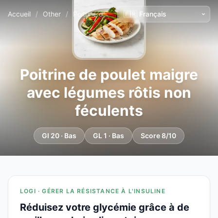
Accueil
/
Other
/
Poitrine de poulet maigre avec légumes rôtis non féculents
Poitrine de poulet maigre
avec légumes rôtis non
féculents
GI 20 · Bas
GL 1 · Bas
Score 8/10
LOGI · GÉRER LA RÉSISTANCE À L'INSULINE
Réduisez votre glycémie grâce à de