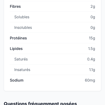
Fibres
2g
Solubles
0g
Insolubles
0g
Protéines
15g
Lipides
1.5g
Saturés
0.4g
Insaturés
1.1g
Sodium
60mg
Questions fréquemment posées