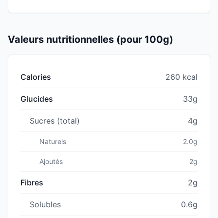
Valeurs nutritionnelles (pour 100g)
Calories
260 kcal
Glucides
33g
Sucres (total)
4g
Naturels
2.0g
Ajoutés
2g
Fibres
2g
Solubles
0.6g