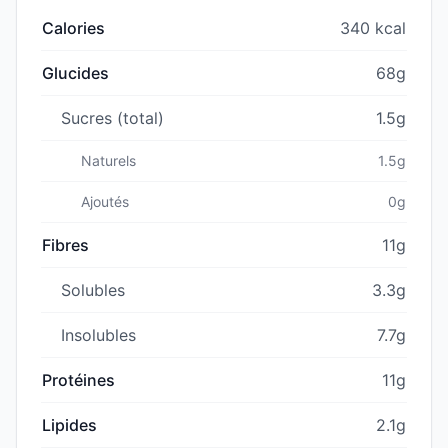
Calories
340 kcal
Glucides
68g
Sucres (total)
1.5g
Naturels
1.5g
Ajoutés
0g
Fibres
11g
Solubles
3.3g
Insolubles
7.7g
Protéines
11g
Lipides
2.1g