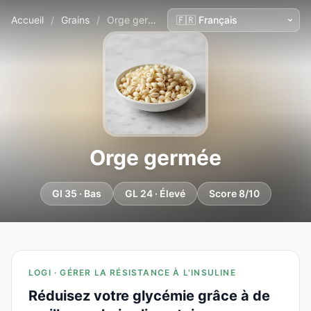
Accueil
/
Grains
/
Orge germée
Orge germée
GI 35 · Bas
GL 24 · Élevé
Score 8/10
LOGI · GÉRER LA RÉSISTANCE À L'INSULINE
Réduisez votre glycémie grâce à de