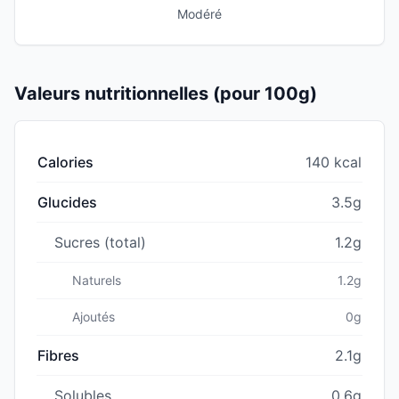
Modéré
Valeurs nutritionnelles (pour 100g)
Calories
140 kcal
Glucides
3.5g
Sucres (total)
1.2g
Naturels
1.2g
Ajoutés
0g
Fibres
2.1g
Solubles
0.6g