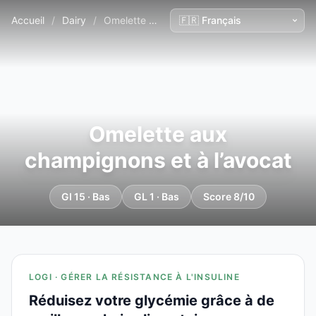
Accueil
/
Dairy
/
Omelette aux champignons et à l’avocat
Omelette aux
champignons et à l’avocat
GI 15 · Bas
GL 1 · Bas
Score 8/10
LOGI · GÉRER LA RÉSISTANCE À L'INSULINE
Réduisez votre glycémie grâce à de