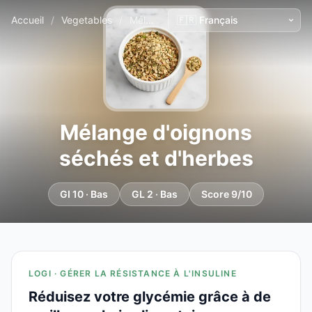
Accueil
/
Vegetables
/
Mélange d'oignons séchés et d'herbes
Mélange d'oignons
séchés et d'herbes
GI 10 · Bas
GL 2 · Bas
Score 9/10
LOGI · GÉRER LA RÉSISTANCE À L'INSULINE
Réduisez votre glycémie grâce à de