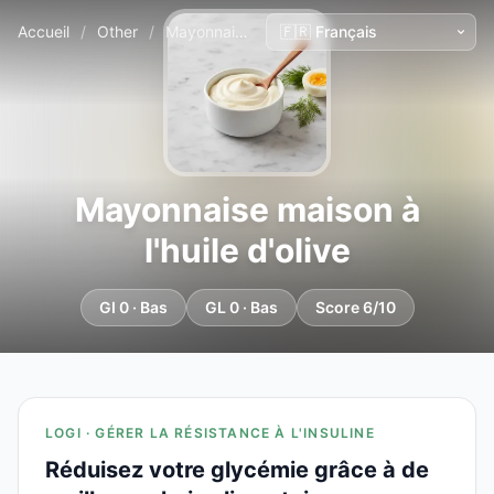
Accueil
/
Other
/
Mayonnaise maison à l'huile d'olive
Mayonnaise maison à
l'huile d'olive
GI 0 · Bas
GL 0 · Bas
Score 6/10
LOGI · GÉRER LA RÉSISTANCE À L'INSULINE
Réduisez votre glycémie grâce à de