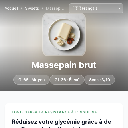
Accueil
/
Sweets
/
Massepain brut
Massepain brut
GI 65 · Moyen
GL 36 · Élevé
Score 3/10
LOGI · GÉRER LA RÉSISTANCE À L'INSULINE
Réduisez votre glycémie grâce à de