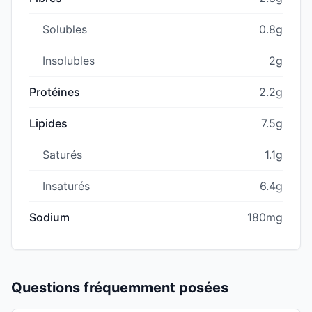
Solubles
0.8g
Insolubles
2g
Protéines
2.2g
Lipides
7.5g
Saturés
1.1g
Insaturés
6.4g
Sodium
180mg
Questions fréquemment posées