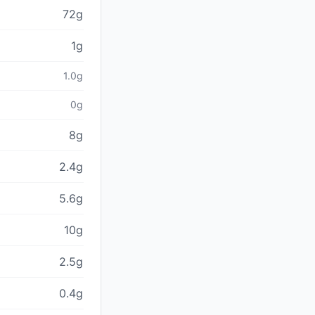
72g
1g
1.0g
0g
8g
2.4g
5.6g
10g
2.5g
0.4g