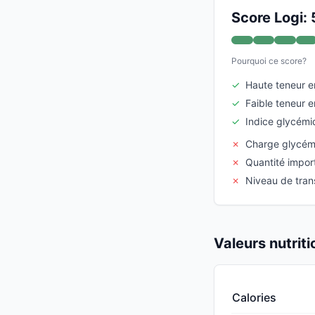
Score Logi: 
Pourquoi ce score?
✓
Haute teneur e
✓
Faible teneur e
✓
Indice glycém
✗
Charge glycém
✗
Quantité import
✗
Niveau de tran
Valeurs nutrit
Calories