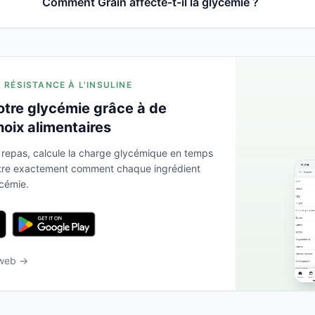
Comment Grain affecte-t-il la glycémie ?
A RÉSISTANCE À L'INSULINE
otre glycémie grâce à de
hoix alimentaires
 repas, calcule la charge glycémique en temps
ntre exactement comment chaque ingrédient
ycémie.
 web →