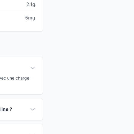
2.1g
5mg
Avec une charge
line ?