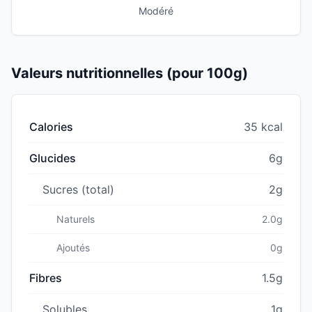
Modéré
Valeurs nutritionnelles (pour 100g)
Calories
35 kcal
Glucides
6g
Sucres (total)
2g
Naturels
2.0g
Ajoutés
0g
Fibres
1.5g
Solubles
1g