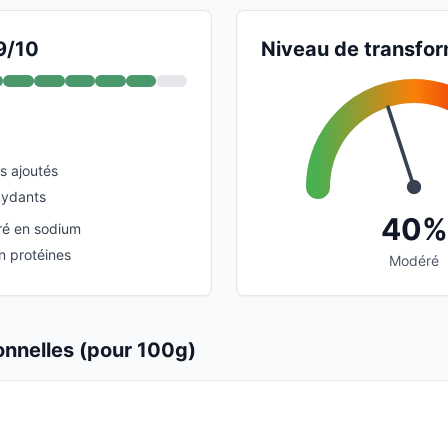
9/10
Niveau de transfor
s ajoutés
xydants
40%
é en sodium
n protéines
Modéré
ionnelles (pour 100g)