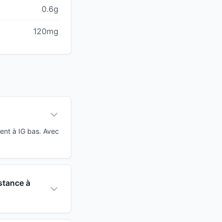
0.6g
120mg
ent à IG bas. Avec
stance à