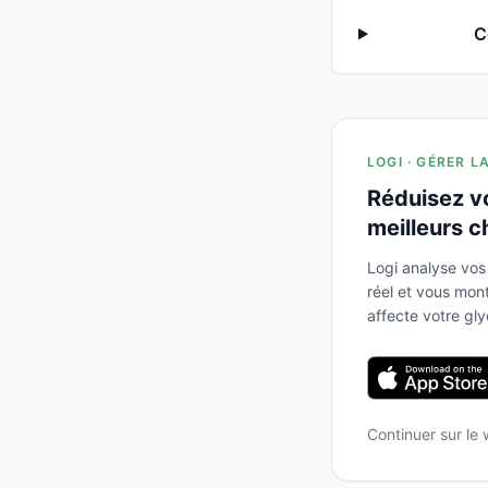
C
LOGI · GÉRER L
Réduisez v
meilleurs c
Logi analyse vos
réel et vous mo
affecte votre gl
Continuer sur le