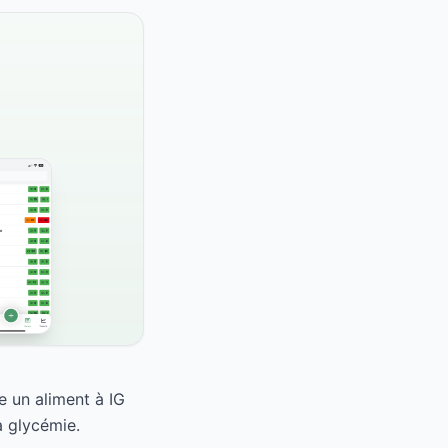
e un aliment à IG
a glycémie.