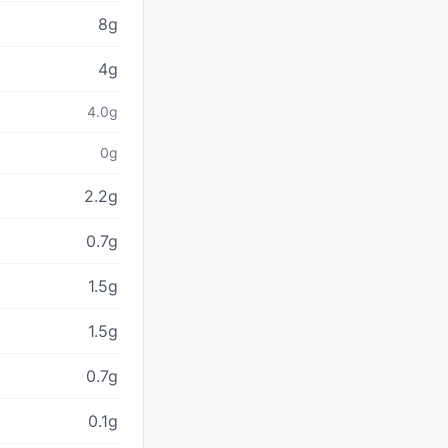
8g
4g
4.0g
0g
2.2g
0.7g
1.5g
1.5g
0.7g
0.1g