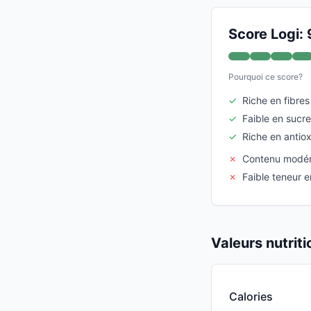
Score Logi: 
Pourquoi ce score?
✓
Riche en fibres
✓
Faible en sucre
✓
Riche en antio
✗
Contenu modér
✗
Faible teneur e
Valeurs nutrit
Calories