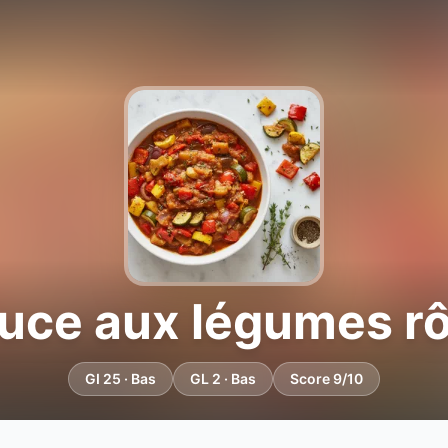
uce aux légumes rô
GI 25 · Bas
GL 2 · Bas
Score 9/10