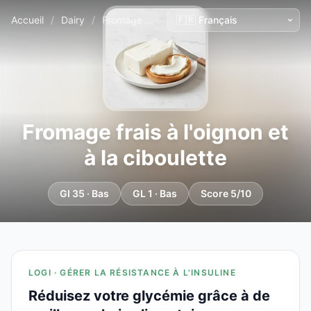
Accueil
/
Dairy
/
Fromage frais à l'oignon et à la ciboulette
Fromage frais à l'oignon et
à la ciboulette
GI 35 · Bas
GL 1 · Bas
Score 5/10
LOGI · GÉRER LA RÉSISTANCE À L'INSULINE
Réduisez votre glycémie grâce à de