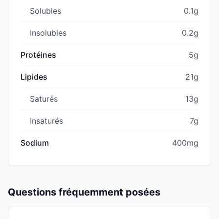
Solubles
0.1g
Insolubles
0.2g
Protéines
5g
Lipides
21g
Saturés
13g
Insaturés
7g
Sodium
400mg
Questions fréquemment posées