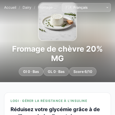
Accueil
/
Dairy
/
Fromage de chèvre 20% MG
Fromage de chèvre 20%
MG
GI 0 · Bas
GL 0 · Bas
Score 6/10
LOGI · GÉRER LA RÉSISTANCE À L'INSULINE
Réduisez votre glycémie grâce à de