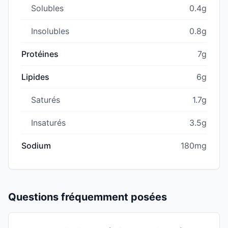
Solubles
0.4g
Insolubles
0.8g
Protéines
7g
Lipides
6g
Saturés
1.7g
Insaturés
3.5g
Sodium
180mg
Questions fréquemment posées