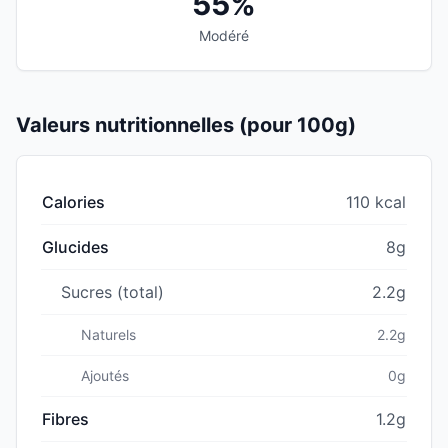
55%
Modéré
Valeurs nutritionnelles (pour 100g)
Calories
110 kcal
Glucides
8g
Sucres (total)
2.2g
Naturels
2.2g
Ajoutés
0g
Fibres
1.2g