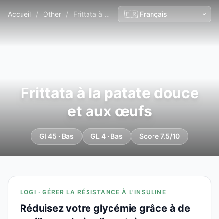
Accueil
/
Other
/
Frittata à la patate douce et aux œufs
Frittata à la patate douce
et aux œufs
GI 45 · Bas
GL 4 · Bas
Score 7.5/10
LOGI · GÉRER LA RÉSISTANCE À L'INSULINE
Réduisez votre glycémie grâce à de