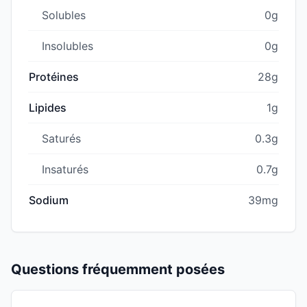
Solubles
0g
Insolubles
0g
Protéines
28g
Lipides
1g
Saturés
0.3g
Insaturés
0.7g
Sodium
39mg
Questions fréquemment posées