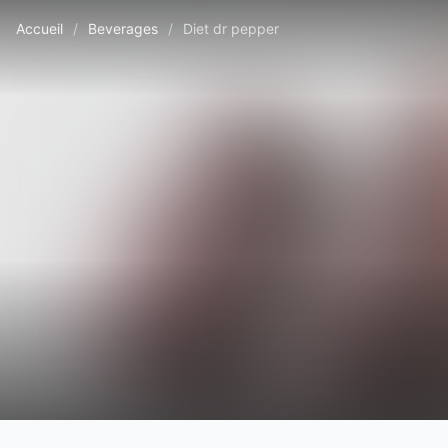
Accueil
/
Beverages
/
Diet dr pepper