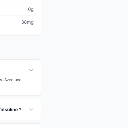
0g
38mg
as. Avec une
'insuline ?