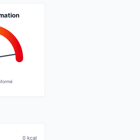
mation
sformé
0 kcal