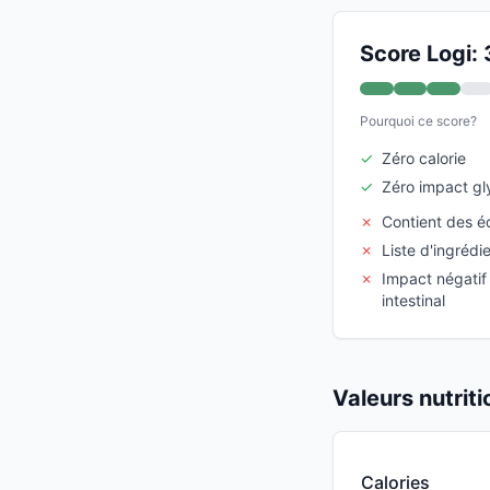
Score Logi: 
Pourquoi ce score?
✓
Zéro calorie
✓
Zéro impact g
✗
Contient des éd
✗
Liste d'ingréd
✗
Impact négatif 
intestinal
Valeurs nutrit
Calories