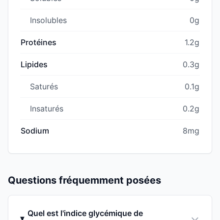
Insolubles
0g
Protéines
1.2g
Lipides
0.3g
Saturés
0.1g
Insaturés
0.2g
Sodium
8mg
Questions fréquemment posées
Quel est l'indice glycémique de