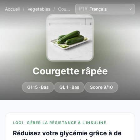
Accueil
/
Vegetables
/
Courgette râpée
Courgette râpée
GI 15 · Bas
GL 1 · Bas
Score 9/10
LOGI · GÉRER LA RÉSISTANCE À L'INSULINE
Réduisez votre glycémie grâce à de