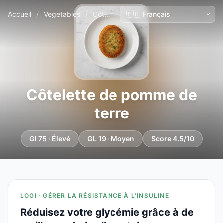
Accueil
/
Vegetables
/
Côtelette de pomme de terre
Côtelette de pomme de
terre
GI 75 · Élevé
GL 19 · Moyen
Score 4.5/10
LOGI · GÉRER LA RÉSISTANCE À L'INSULINE
Réduisez votre glycémie grâce à de