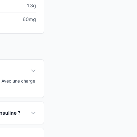
1.3g
60mg
. Avec une charge
nsuline ?