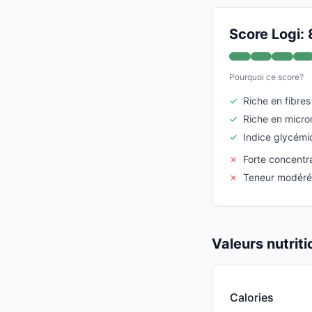
Score Logi: 
Pourquoi ce score?
✓
Riche en fibres
✓
Riche en micro
✓
Indice glycémi
✗
Forte concentra
✗
Teneur modéré
Valeurs nutrit
Calories