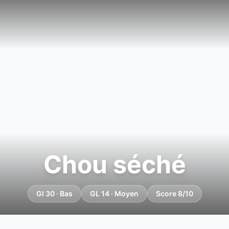
Chou séché
GI 30 · Bas
GL 14 · Moyen
Score 8/10