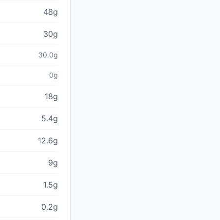
48g
30g
30.0g
0g
18g
5.4g
12.6g
9g
1.5g
0.2g