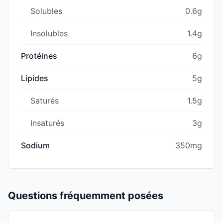
Solubles
0.6g
Insolubles
1.4g
Protéines
6g
Lipides
5g
Saturés
1.5g
Insaturés
3g
Sodium
350mg
Questions fréquemment posées