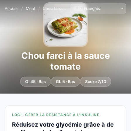
Accueil
/
Meat
/
Chou farci à la sauce tomate
Chou farci à la sauce
tomate
GI 45 · Bas
GL 5 · Bas
Score 7/10
LOGI · GÉRER LA RÉSISTANCE À L'INSULINE
Réduisez votre glycémie grâce à de