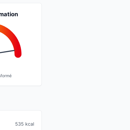
mation
sformé
535 kcal