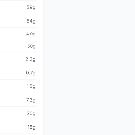
59g
54g
4.0g
50g
2.2g
0.7g
1.5g
7.3g
30g
18g