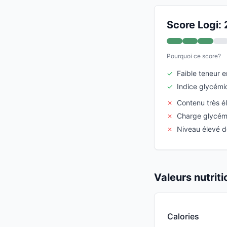
Score Logi: 
Pourquoi ce score?
✓
Faible teneur 
✓
Indice glycém
✗
Contenu très é
✗
Charge glycém
✗
Niveau élevé d
Valeurs nutrit
Calories