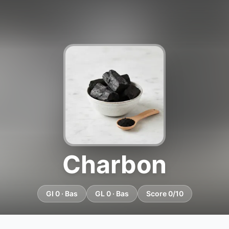
Charbon
GI 0 · Bas
GL 0 · Bas
Score 0/10