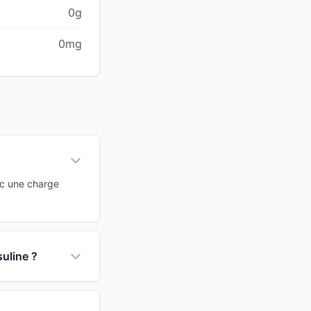
0g
0mg
ec une charge
suline ?