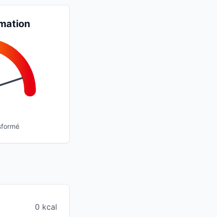
mation
sformé
0 kcal