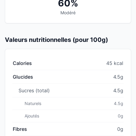
60%
Modéré
Valeurs nutritionnelles (pour 100g)
Calories
45 kcal
Glucides
4.5g
Sucres (total)
4.5g
Naturels
4.5g
Ajoutés
0g
Fibres
0g