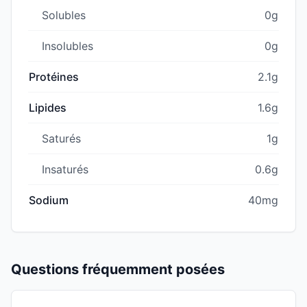
Solubles
0g
Insolubles
0g
Protéines
2.1g
Lipides
1.6g
Saturés
1g
Insaturés
0.6g
Sodium
40mg
Questions fréquemment posées