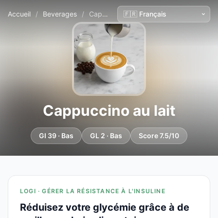
Accueil
/
Beverages
/
Cappuccino au lait
Cappuccino au lait
GI 39 · Bas
GL 2 · Bas
Score 7.5/10
LOGI · GÉRER LA RÉSISTANCE À L'INSULINE
Réduisez votre glycémie grâce à de