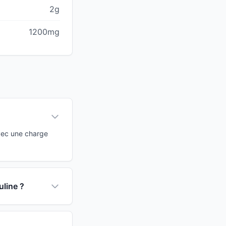
2g
1200mg
Avec une charge
uline ?