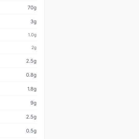
70g
3g
1.0g
2g
2.5g
0.8g
1.8g
9g
2.5g
0.5g