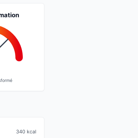
mation
sformé
340 kcal